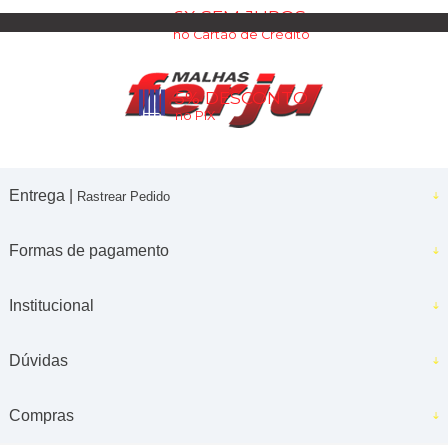
6X SEM JUROS
no Cartão de Crédito
5% DESCONTO
no PIX
Entrega |
Rastrear Pedido
Formas de pagamento
Institucional
Dúvidas
Compras