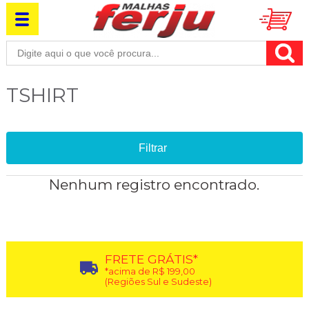
TSHIRT
Filtrar
Nenhum registro encontrado.
FRETE GRÁTIS*
*acima de R$ 199,00
(Regiões Sul e Sudeste)