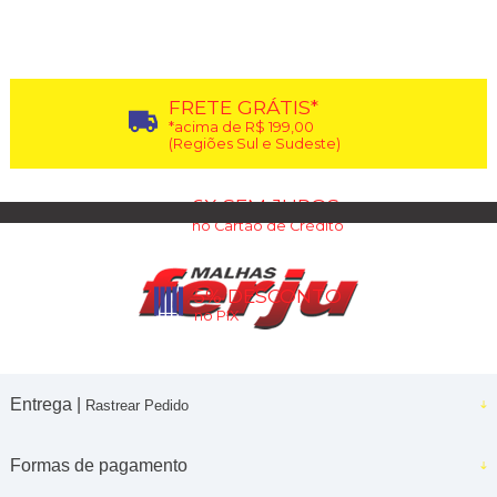
8
Produtos
FRETE GRÁTIS*
*acima de R$ 199,00
(Regiões Sul e Sudeste)
6X SEM JUROS
no Cartão de Crédito
5% DESCONTO
no PIX
Entrega |
Rastrear Pedido
Formas de pagamento