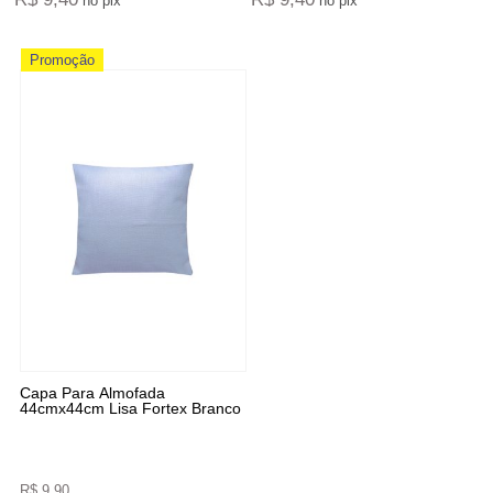
no pix
no pix
Promoção
Capa Para Almofada
44cmx44cm Lisa Fortex Branco
R$ 9,90