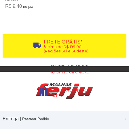
R$ 9,40
no pix
11
Produtos
FRETE GRÁTIS*
*acima de R$ 199,00
(Regiões Sul e Sudeste)
6X SEM JUROS
no Cartão de Crédito
5% DESCONTO
no PIX
Entrega |
Rastrear Pedido