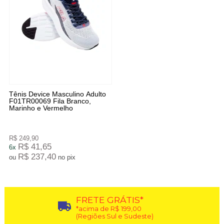
Tênis Device Masculino Adulto
F01TR00069 Fila Branco,
Marinho e Vermelho
R$ 249,90
R$ 41,65
6x
R$ 237,40
ou
no pix
FRETE GRÁTIS*
*acima de R$ 199,00
(Regiões Sul e Sudeste)