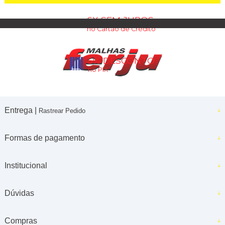
6X SEM JUROS
no Cartão de Crédito
5% DESCONTO
no PIX
Entrega |
Rastrear Pedido
Formas de pagamento
Institucional
Dúvidas
Compras