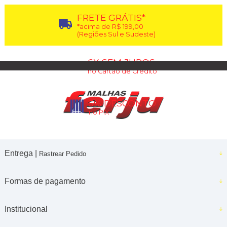
FRETE GRÁTIS*
*acima de R$ 199,00
(Regiões Sul e Sudeste)
6X SEM JUROS
no Cartão de Crédito
5% DESCONTO
no PIX
Entrega |
Rastrear Pedido
Formas de pagamento
Institucional