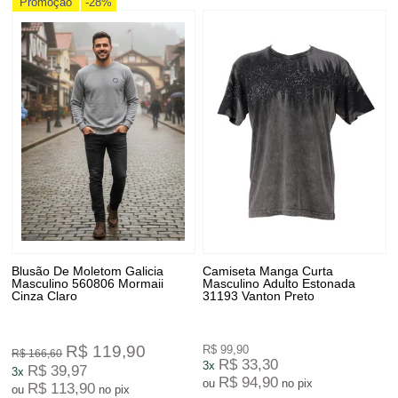
Promoção
-28%
Blusão De Moletom Galicia
Camiseta Manga Curta
Masculino 560806 Mormaii
Masculino Adulto Estonada
Cinza Claro
31193 Vanton Preto
R$ 119,90
R$ 99,90
R$ 166,60
R$ 33,30
3x
R$ 39,97
3x
R$ 94,90
ou
no pix
R$ 113,90
ou
no pix