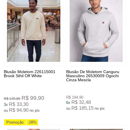
Blusão Moletom 226115001
Blusão De Moletom Canguru
Brook Sthil Off White
Masculino 26530009 Ogochi
Cinza Mescla
R$ 99,90
R$ 194,90
R$ 139,86
R$ 32,48
6x
R$ 33,30
3x
R$ 185,15
ou
no pix
R$ 94,90
ou
no pix
Promoção
-28%