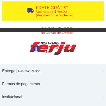
FRETE GRÁTIS*
*acima de R$ 199,00
(Regiões Sul e Sudeste)
6X SEM JUROS
no Cartão de Crédito
5% DESCONTO
no PIX
Entrega |
Rastrear Pedido
Formas de pagamento
Institucional