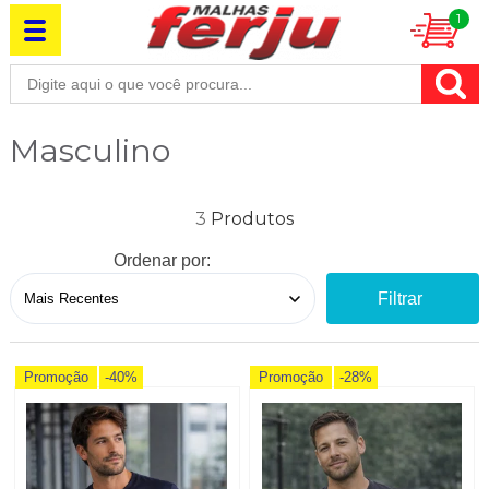
1
Masculino
3
Ordenar por:
Filtrar
Promoção
-40%
Promoção
-28%