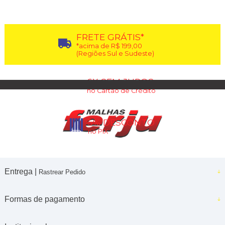
FRETE GRÁTIS*
*acima de R$ 199,00
(Regiões Sul e Sudeste)
6X SEM JUROS
no Cartão de Crédito
5% DESCONTO
no PIX
Entrega |
Rastrear Pedido
Formas de pagamento