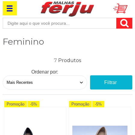
Feminino
7
Ordenar por:
Filtrar
Promoção
-5%
Promoção
-5%