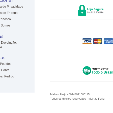
ucional
ca de Privacidade
ca de Entrega
Conosco
 Somos
as
, Devolução,
ia
as
Pedidos
 Conta
ear Pedido
Malhas Ferju - 80144991000115
Todos os direitos reservados
-
Malhas Ferju