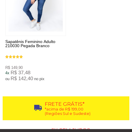
Sapatênis Feminino Adulto
210030 Pegada Branco
R$ 149,90
R$ 37,48
4x
R$ 142,40
ou
no pix
FRETE GRÁTIS*
*acima de R$ 199,00
(Regiões Sul e Sudeste)
6X SEM JUROS