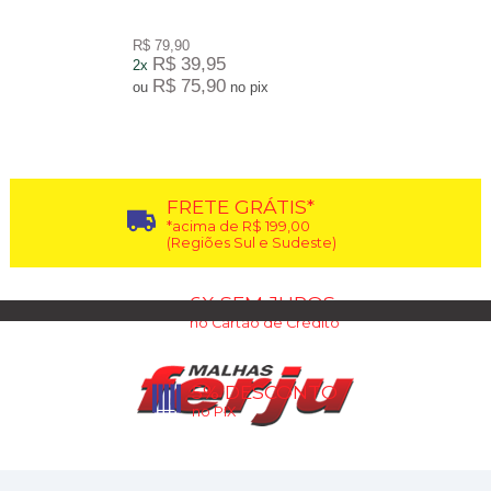
R$ 79,90
R$ 39,95
2x
R$ 75,90
ou
no pix
15
Produtos
FRETE GRÁTIS*
*acima de R$ 199,00
(Regiões Sul e Sudeste)
6X SEM JUROS
no Cartão de Crédito
5% DESCONTO
no PIX