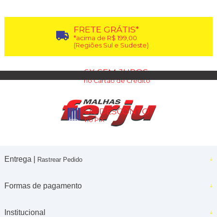
FRETE GRÁTIS*
*acima de R$ 199,00
(Regiões Sul e Sudeste)
6X SEM JUROS
no Cartão de Crédito
5% DESCONTO
no PIX
Entrega |
Rastrear Pedido
Formas de pagamento
Institucional