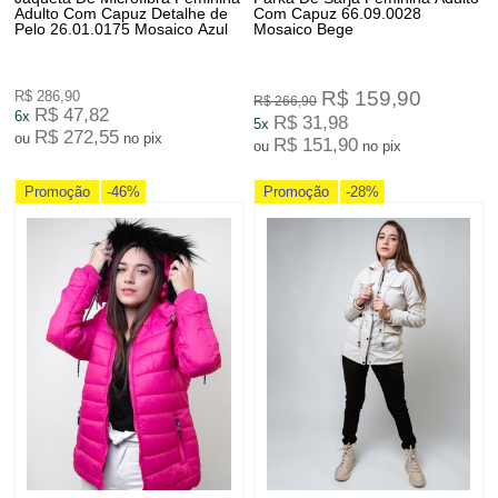
Adulto Com Capuz Detalhe de
Com Capuz 66.09.0028
Pelo 26.01.0175 Mosaico Azul
Mosaico Bege
R$ 159,90
R$ 286,90
R$ 266,90
R$ 47,82
6x
R$ 31,98
5x
R$ 272,55
ou
no pix
R$ 151,90
ou
no pix
Promoção
-46%
Promoção
-28%