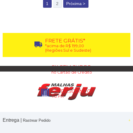
1
2
Próxima >
FRETE GRÁTIS*
*acima de R$ 199,00
(Regiões Sul e Sudeste)
6X SEM JUROS
no Cartão de Crédito
5% DESCONTO
no PIX
Entrega |
Rastrear Pedido