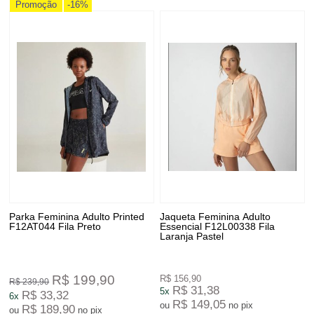
Promoção
-16%
Parka Feminina Adulto Printed
Jaqueta Feminina Adulto
F12AT044 Fila Preto
Essencial F12L00338 Fila
Laranja Pastel
R$ 199,90
R$ 156,90
R$ 239,90
R$ 31,38
5x
R$ 33,32
6x
R$ 149,05
ou
no pix
R$ 189,90
ou
no pix