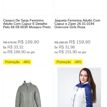
Casaco De Sarja Feminino
Jaqueta Feminina Adulto Com
Adulto Com Capuz E Detalhe
Capuz e Zíper 26.01.0194
Pelo 66.09.0030 Mosaico Preto
Overcore Girls Rosa
R$ 199,90
R$ 159,90
R$ 278,90
R$ 286,90
R$ 33,32
R$ 31,98
6x
5x
R$ 189,90
R$ 151,90
ou
no pix
ou
no pix
Promoção
-46%
Promoção
-44%