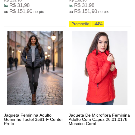
R$ 159,90
R$ 159,90
R$ 31,98
R$ 31,98
5x
5x
R$ 151,90
R$ 151,90
ou
no pix
ou
no pix
Promoção
-44%
Jaqueta Feminina Adulto
Jaqueta De Microfibra Feminina
Gominho Tactel 3581-F Center
Adulto Com Capuz 26.01.0178
Preto
Mosaico Coral