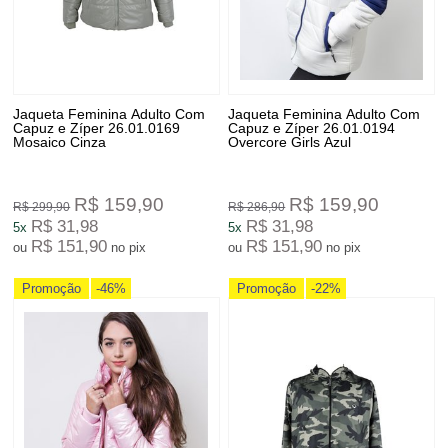
Jaqueta Feminina Adulto Com
Jaqueta Feminina Adulto Com
Capuz e Zíper 26.01.0169
Capuz e Zíper 26.01.0194
Mosaico Cinza
Overcore Girls Azul
R$ 159,90
R$ 159,90
R$ 299,90
R$ 286,90
R$ 31,98
R$ 31,98
5x
5x
R$ 151,90
R$ 151,90
ou
no pix
ou
no pix
Promoção
-46%
Promoção
-22%