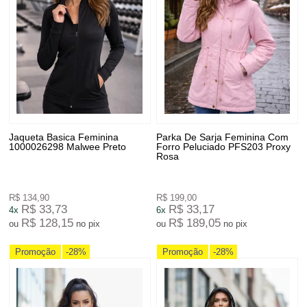
Jaqueta Basica Feminina
Parka De Sarja Feminina Com
1000026298 Malwee Preto
Forro Peluciado PFS203 Proxy
Rosa
R$ 134,90
R$ 199,00
R$ 33,73
R$ 33,17
4x
6x
R$ 128,15
R$ 189,05
ou
no pix
ou
no pix
Promoção
-28%
Promoção
-28%