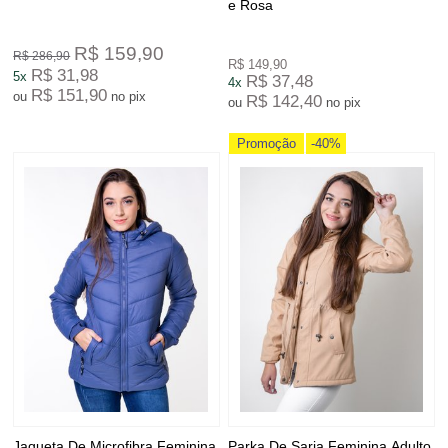
e Rosa
R$ 159,90
R$ 286,90
R$ 149,90
R$ 31,98
5x
R$ 37,48
4x
R$ 151,90
ou
no pix
R$ 142,40
ou
no pix
Promoção
-40%
Jaqueta De Microfibra Feminina
Parka De Sarja Feminina Adulto