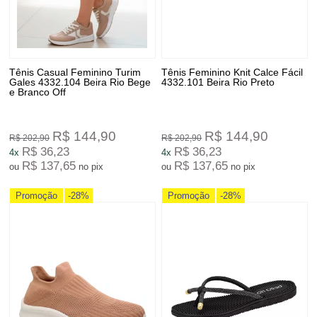
Tênis Casual Feminino Turim
Tênis Feminino Knit Calce Fácil
Gales 4332.104 Beira Rio Bege
4332.101 Beira Rio Preto
e Branco Off
R$ 144,90
R$ 144,90
R$ 202,90
R$ 202,90
R$ 36,23
R$ 36,23
4x
4x
R$ 137,65
R$ 137,65
ou
no pix
ou
no pix
Promoção
-28%
Promoção
-28%