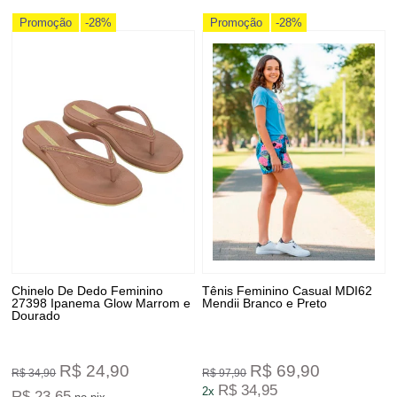
Promoção
-28%
Promoção
-28%
Chinelo De Dedo Feminino
Tênis Feminino Casual MDI62
27398 Ipanema Glow Marrom e
Mendii Branco e Preto
Dourado
R$ 24,90
R$ 69,90
R$ 34,90
R$ 97,90
R$ 34,95
2x
R$ 23,65