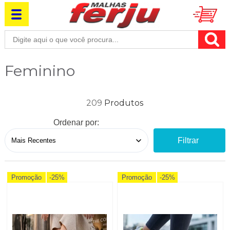
Feminino
209
Ordenar por:
Filtrar
Promoção
-25%
Promoção
-25%