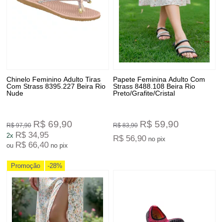
Chinelo Feminino Adulto Tiras
Papete Feminina Adulto Com
Com Strass 8395.227 Beira Rio
Strass 8488.108 Beira Rio
Nude
Preto/Grafite/Cristal
R$ 69,90
R$ 59,90
R$ 97,90
R$ 83,90
R$ 34,95
2x
R$ 56,90
no pix
R$ 66,40
ou
no pix
Promoção
-28%