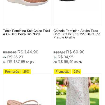
Tênis Feminino Knit Calce Fácil
Chinelo Feminino Adulto Tiras
4332.101 Beira Rio Nude
Com Strass 8395.227 Beira Rio
Preto e Grafite
R$ 144,90
R$ 69,90
R$ 202,90
R$ 97,90
R$ 36,23
R$ 34,95
4x
2x
R$ 137,65
R$ 66,40
ou
no pix
ou
no pix
Promoção
-28%
Promoção
-28%