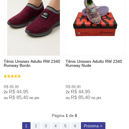
Tênis Unissex Adulto RW 2340
Tênis Unissex Adulto RW 2340
Runway Bordo
Runway Nude
R$ 89,90
R$ 89,90
R$ 44,95
R$ 44,95
2x
2x
R$ 85,40
R$ 85,40
ou
no pix
ou
no pix
209
Produtos
Página
1
de
6
1
2
3
4
5
6
Próxima >