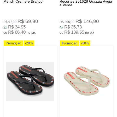
Mendii Creme e Branco
Recortes 251628 Grazzia Aveia
e Verde
R$ 69,90
R$ 146,90
R$ 97,90
R$ 205,90
R$ 34,95
R$ 36,73
2x
4x
R$ 66,40
R$ 139,55
ou
no pix
ou
no pix
Promoção
-28%
Promoção
-28%