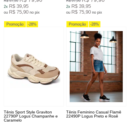
R$ 97,90
R$ 97,90
R$ 39,95
R$ 39,95
2x
2x
R$ 75,90
R$ 75,90
ou
no pix
ou
no pix
Promoção
-28%
Promoção
-28%
Tênis Sport Style Graviton
Tênis Feminino Casual Flamê
22790P Logus Champanhe e
22490P Logus Preto e Rosê
Caramelo