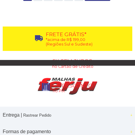
FRETE GRÁTIS*
*acima de R$ 199,00
(Regiões Sul e Sudeste)
6X SEM JUROS
no Cartão de Crédito
5% DESCONTO
no PIX
Entrega |
Rastrear Pedido
Formas de pagamento