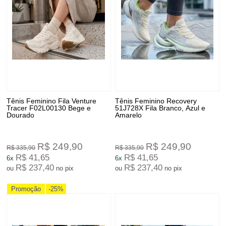
Tênis Feminino Fila Venture
Tênis Feminino Recovery
Tracer F02L00130 Bege e
51J728X Fila Branco, Azul e
Dourado
Amarelo
R$ 249,90
R$ 249,90
R$ 335,90
R$ 335,90
R$ 41,65
R$ 41,65
6x
6x
R$ 237,40
R$ 237,40
ou
no pix
ou
no pix
Promoção
-25%