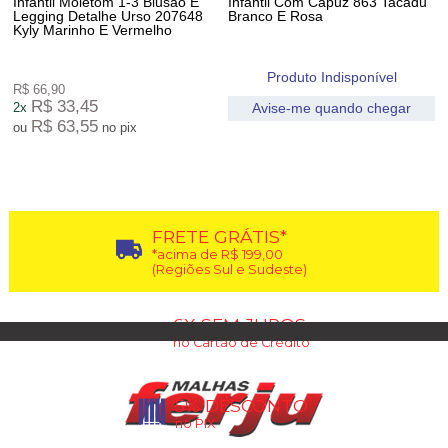
Infantil Moletom 1-3 Blusão E
Infantil Com Capuz 863 Tacadu
Legging Detalhe Urso 207648
Branco E Rosa
Kyly Marinho E Vermelho
Produto Indisponível
R$ 66,90
R$ 33,45
2x
Avise-me quando chegar
R$ 63,55
ou
no pix
18
Produtos
FRETE GRÁTIS*
*acima de R$ 199,00
(Regiões Sul e Sudeste)
6X SEM JUROS
no Cartão de Crédito
5% DESCONTO
no PIX