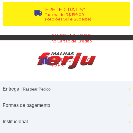
FRETE GRÁTIS*
*acima de R$ 199,00
(Regiões Sul e Sudeste)
6X SEM JUROS
no Cartão de Crédito
5% DESCONTO
no PIX
Entrega |
Rastrear Pedido
Formas de pagamento
Institucional