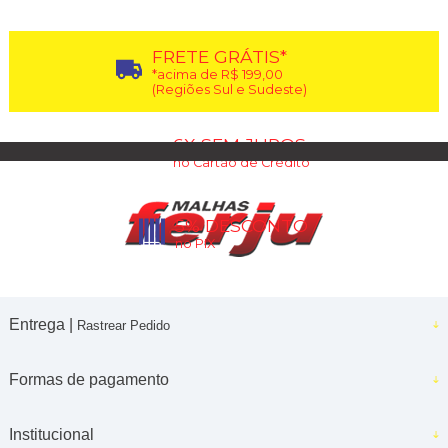
FRETE GRÁTIS*
*acima de R$ 199,00
(Regiões Sul e Sudeste)
6X SEM JUROS
no Cartão de Crédito
5% DESCONTO
no PIX
Entrega |
Rastrear Pedido
Formas de pagamento
Institucional