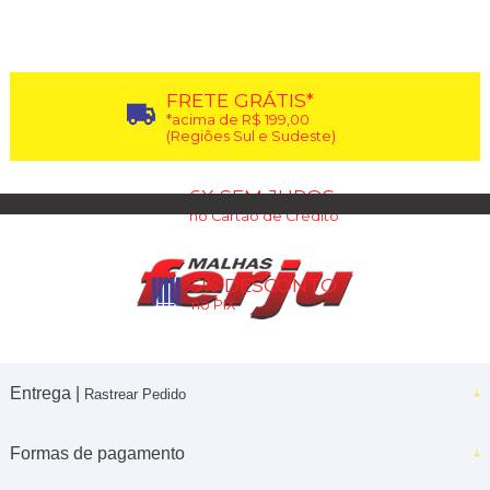
FRETE GRÁTIS*
*acima de R$ 199,00
(Regiões Sul e Sudeste)
6X SEM JUROS
no Cartão de Crédito
5% DESCONTO
no PIX
Entrega |
Rastrear Pedido
Formas de pagamento