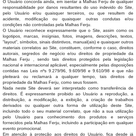
O Usuário concorda ainda, em isentar a Malhas Ferju de qualquer
responsabilidade por danos resultantes do uso indevido do Site,
pelo Usuário e/ou quaisquer terceiros, ou que resultem de
acidente, modificação ou quaisquer outras condutas e/ou
condições não controladas pela Malhas Ferju.
O Usuário reconhece expressamente que o Site, assim como os
logotipos, marcas, insígnias, fotos, imagens, descrições, textos,
"layout", símbolos, sinais distintivos, manual(ais) e quaisquer outros
materiais correlatos ao Site, constituem, conforme o caso, direitos
autorais, segredos de negócio e/ou direitos de propriedade da
Malhas Ferju , sendo tais direitos protegidos pela legislação
nacional e internacional aplicável, especialmente pelas disposições
contidas nas Leis nºs 9.279/96, 9.609/98 e 9.610/98 e que não
pleiteará ou reclamará a qualquer tempo, tais direitos de
propriedade da Malhas Ferju, como seus fossem.
Nada neste Site deverá ser interpretado como transferência de
direitos. É expressamente proibido ao Usuário a reprodução, a
distribuição, a modificação, a exibição, a criação de trabalhos
derivados ou qualquer outra forma de utilização deste Site,
incluindo todo o seu material correlato, que não a sua utilização
pelo Usuário para conhecimento dos produtos e serviços
fornecidos pela Malhas Ferju, incluindo a participação em qualquer
evento promocional.
Em atenção à proteção aos direitos do Usuário, fica desde j