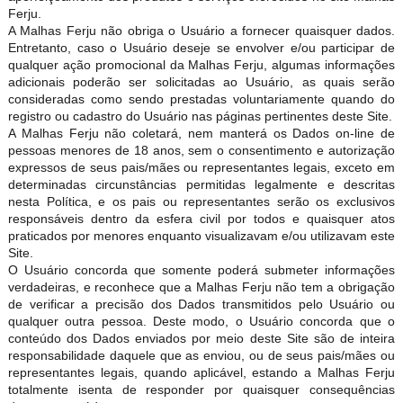
Ferju.
A Malhas Ferju não obriga o Usuário a fornecer quaisquer dados.
Entretanto, caso o Usuário deseje se envolver e/ou participar de
qualquer ação promocional da Malhas Ferju, algumas informações
adicionais poderão ser solicitadas ao Usuário, as quais serão
consideradas como sendo prestadas voluntariamente quando do
registro ou cadastro do Usuário nas páginas pertinentes deste Site.
A Malhas Ferju não coletará, nem manterá os Dados on-line de
pessoas menores de 18 anos, sem o consentimento e autorização
expressos de seus pais/mães ou representantes legais, exceto em
determinadas circunstâncias permitidas legalmente e descritas
nesta Política, e os pais ou representantes serão os exclusivos
responsáveis dentro da esfera civil por todos e quaisquer atos
praticados por menores enquanto visualizavam e/ou utilizavam este
Site.
O Usuário concorda que somente poderá submeter informações
verdadeiras, e reconhece que a Malhas Ferju não tem a obrigação
de verificar a precisão dos Dados transmitidos pelo Usuário ou
qualquer outra pessoa. Deste modo, o Usuário concorda que o
conteúdo dos Dados enviados por meio deste Site são de inteira
responsabilidade daquele que as enviou, ou de seus pais/mães ou
representantes legais, quando aplicável, estando a Malhas Ferju
totalmente isenta de responder por quaisquer consequências