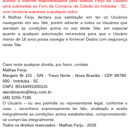
acesso à Internet disponibilizados pela Malhas Ferju ao Usuário
será submetida ao Foro da Comarca da Cidade do Imbituba - SC,
com renúncia expressa a qualquer outro.
A Malhas Ferju declara sua satisfação em ter os Usuários
navegando em seu Site, porém adverte a todos os Usuários que
atendam às condições acima no uso deste Site, em especial
quanto a qualquer autorização necessária para que o Usuário
menor de 18 anos possa navegar e fornecer Dados com segurança
neste Site.
Caso reste qualquer dúvida, por favor, contate:
Malhas Ferju
Margem Br 101 , S/N - Trevo Norte - Nova Brasília - CEP 88780-
000 - Imbituba - SC
CNPJ: 80144991000115
atendimento@ferju.com.br
(48) 3255-7186
O Usuário – ou seu pai/mãe ou representante legal, conforme o
caso – reconhece expressamente ter lido, analisado e aceito
integralmente as condições acima estabelecidas, comprometendo-
se cumpri-las integralmente.
Todos os direitos reservados - Malhas Ferju - 2026