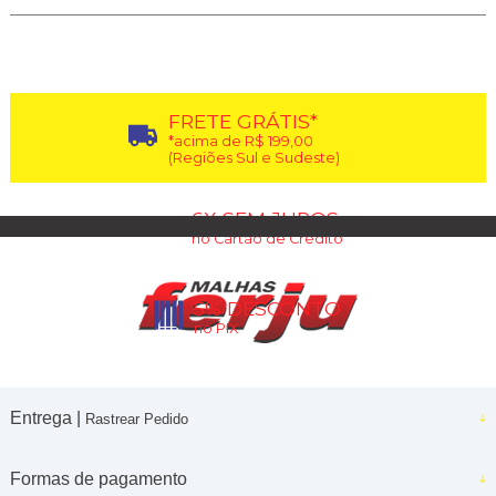
FRETE GRÁTIS*
*acima de R$ 199,00
(Regiões Sul e Sudeste)
6X SEM JUROS
no Cartão de Crédito
5% DESCONTO
no PIX
Entrega |
Rastrear Pedido
Formas de pagamento