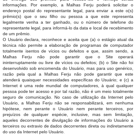
informações. Por exemplo, a Malhas Ferju poderá solicitar o
endereço postal do representante legal, para enviar a este o(s)
prêmio(s) que o seu filho ou pessoa a que este representa
legalmente venha a ter ganhado, ou o número de telefone do
representante legal, para informá-lo da data e local de recebimento
de um prêmio.
O Usuário declara, reconhece e aceita que (a) o estágio atual da
técnica não permite a elaboração de programas de computador
totalmente isentos de vícios ou defeitos e que, assim sendo, a
Malhas Ferju não pode garantir que o Site operar
ininterruptamente ou livre de vícios ou defeitos; (b) o Site não foi
desenvolvido sob encomenda do Usuário, mas para uso genérico,
razão pela qual a Malhas Ferju não pode garantir que este
atenderá quaisquer necessidades específicas do Usuário; e (c) a
Internet é uma rede mundial de computadores, à qual qualquer
pessoa pode ter acesso e por tal razão, não é um meio totalmente
seguro de comunicação. No caso de utilização da Internet pelo
Usuário, a Malhas Ferju não se responsabilizará, em nenhuma
hipótese, nem perante o Usuário nem perante terceiros, por
prejuízos de qualquer espécie, inclusive, mas sem limitação,
aqueles decorrentes de divulgação de informações do Usuário a
terceiros ou extravio de dados decorrentes direta ou indiretamente
do uso da Internet pelo Usuário.