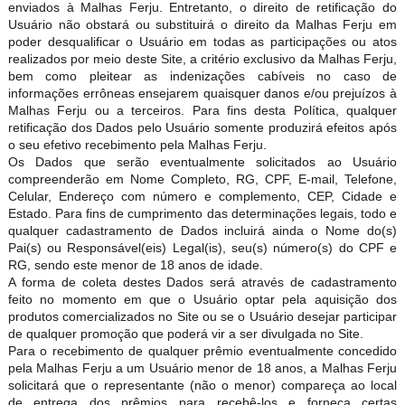
enviados à Malhas Ferju. Entretanto, o direito de retificação do
Usuário não obstará ou substituirá o direito da Malhas Ferju em
poder desqualificar o Usuário em todas as participações ou atos
realizados por meio deste Site, a critério exclusivo da Malhas Ferju,
bem como pleitear as indenizações cabíveis no caso de
informações errôneas ensejarem quaisquer danos e/ou prejuízos à
Malhas Ferju ou a terceiros. Para fins desta Política, qualquer
retificação dos Dados pelo Usuário somente produzirá efeitos após
o seu efetivo recebimento pela Malhas Ferju.
Os Dados que serão eventualmente solicitados ao Usuário
compreenderão em Nome Completo, RG, CPF, E-mail, Telefone,
Celular, Endereço com número e complemento, CEP, Cidade e
Estado. Para fins de cumprimento das determinações legais, todo e
qualquer cadastramento de Dados incluirá ainda o Nome do(s)
Pai(s) ou Responsável(eis) Legal(is), seu(s) número(s) do CPF e
RG, sendo este menor de 18 anos de idade.
A forma de coleta destes Dados será através de cadastramento
feito no momento em que o Usuário optar pela aquisição dos
produtos comercializados no Site ou se o Usuário desejar participar
de qualquer promoção que poderá vir a ser divulgada no Site.
Para o recebimento de qualquer prêmio eventualmente concedido
pela Malhas Ferju a um Usuário menor de 18 anos, a Malhas Ferju
solicitará que o representante (não o menor) compareça ao local
de entrega dos prêmios para recebê-los e forneça certas