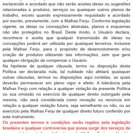
esclarecido e acordado que não serão aceitas ideias ou sugestões
relacionadas a produtos, serviços ou quaisquer outros planos de
trabalho, exceto quando expressamente requisitado e acordado
por escrito, previamente, com a Malhas Ferju. Conforme legislação
vigente, as ideias ou concepções abstratas, planos e esquemas
não são protegidos no Brasil. Deste modo, o Usuário declara,
reconhece e aceita que qualquer transmissão de ideias ou
concepções poderá ser utilizada por quaisquer terceiros, inclusive
pela Malhas Ferju, para o propósito de desenvolvimento e/ou
criação de produtos utilizando tais informações, sem que gere
qualquer obrigação de compensar o Usuário.
Na hipótese de qualquer cláusula, termo ou disposição desta
Política ser declarada nula, tal nulidade não afetará quaisquer
outras cláusulas, termos ou disposições aqui contidas, as quais
deverão permanecer em pleno vigor e efeito. A tolerância pela
Malhas Ferju com relação a qualquer violação da presente Política
ou sua omissão no exercício de qualquer direito outorgado pela
mesma, não será considerada como novação ou renúncia em
relação a qualquer violação futura, seja semelhante ou não, ou ao
exercício pela Malhas Ferju de qualquer direito futuro conferido por
este instrumento.
Os presentes termos e condições serão regidos pela legislação
brasileira e qualquer controvérsia que possa surgir dos serviços de