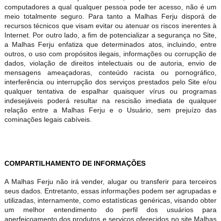
computadores a qual qualquer pessoa pode ter acesso, não é um
meio totalmente seguro. Para tanto a Malhas Ferju disporá de
recursos técnicos que visam evitar ou atenuar os riscos inerentes à
Internet. Por outro lado, a fim de potencializar a segurança no Site,
a Malhas Ferju enfatiza que determinados atos, incluindo, entre
outros, o uso com propósitos ilegais, informações ou corrupção de
dados, violação de direitos intelectuais ou de autoria, envio de
mensagens ameaçadoras, conteúdo racista ou pornográfico,
interferência ou interrupção dos serviços prestados pelo Site e/ou
qualquer tentativa de espalhar quaisquer vírus ou programas
indesejáveis poderá resultar na rescisão imediata de qualquer
relação entre a Malhas Ferju e o Usuário, sem prejuízo das
cominações legais cabíveis.
COMPARTILHAMENTO DE INFORMAÇÕES
A Malhas Ferju não irá vender, alugar ou transferir para terceiros
seus dados. Entretanto, essas informações podem ser agrupadas e
utilizadas, internamente, como estatísticas genéricas, visando obter
um melhor entendimento do perfil dos usuários para
aperfeiçoamento dos produtos e serviços oferecidos no site Malhas