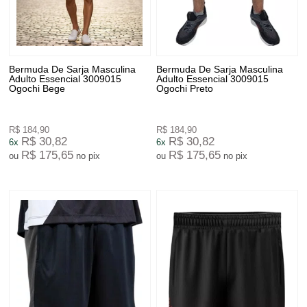
Bermuda De Sarja Masculina
Bermuda De Sarja Masculina
Adulto Essencial 3009015
Adulto Essencial 3009015
Ogochi Bege
Ogochi Preto
R$ 184,90
R$ 184,90
R$ 30,82
R$ 30,82
6x
6x
R$ 175,65
R$ 175,65
ou
no pix
ou
no pix