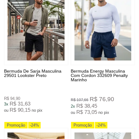
Bermuda De Sarja Masculina
Bermuda Energy Masculina
29501 Lookster Preto
Com Cordon 332609 Penalty
Marinho
R$ 76,90
R$ 94,90
R$ 107,66
R$ 31,63
3x
R$ 38,45
2x
R$ 90,15
ou
no pix
R$ 73,05
ou
no pix
Promoção
-24%
Promoção
-24%