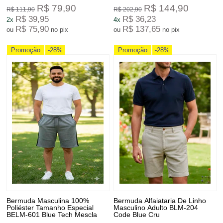
R$ 79,90
R$ 144,90
R$ 111,90
R$ 202,90
R$ 39,95
R$ 36,23
2x
4x
R$ 75,90
R$ 137,65
ou
no pix
ou
no pix
Promoção
-28%
Promoção
-28%
Bermuda Masculina 100%
Bermuda Alfaiataria De Linho
Poliéster Tamanho Especial
Masculino Adulto BLM-204
BELM-601 Blue Tech Mescla
Code Blue Cru