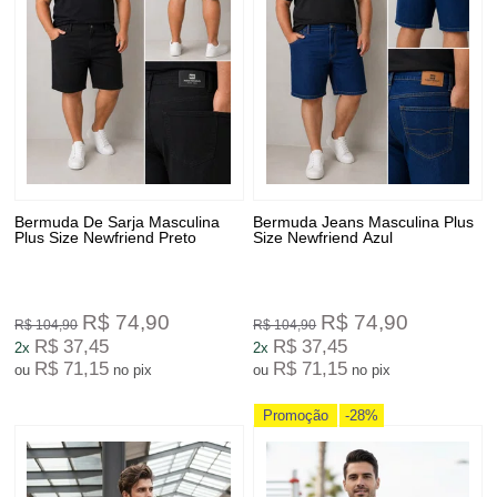
Bermuda De Sarja Masculina
Bermuda Jeans Masculina Plus
Plus Size Newfriend Preto
Size Newfriend Azul
R$ 74,90
R$ 74,90
R$ 104,90
R$ 104,90
R$ 37,45
R$ 37,45
2x
2x
R$ 71,15
R$ 71,15
ou
no pix
ou
no pix
Promoção
-28%