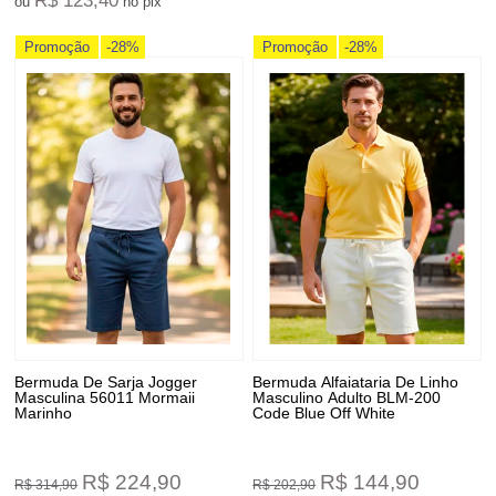
R$ 123,40
ou
no pix
Promoção
-28%
Promoção
-28%
Bermuda De Sarja Jogger
Bermuda Alfaiataria De Linho
Masculina 56011 Mormaii
Masculino Adulto BLM-200
Marinho
Code Blue Off White
R$ 224,90
R$ 144,90
R$ 314,90
R$ 202,90