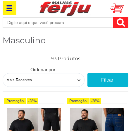
Masculino
93
Ordenar por:
Filtrar
Promoção
-28%
Promoção
-28%