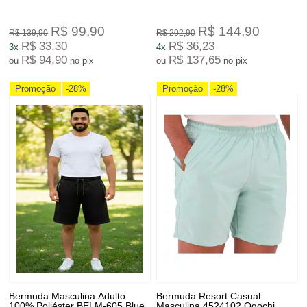
R$ 99,90
R$ 144,90
R$ 139,90
R$ 202,90
R$ 33,30
R$ 36,23
3x
4x
R$ 94,90
R$ 137,65
ou
no pix
ou
no pix
Promoção
-28%
Promoção
-28%
Bermuda Masculina Adulto
Bermuda Resort Casual
100% Poliéster BELM-605 Blue
Masculina 4524102 Ogochi