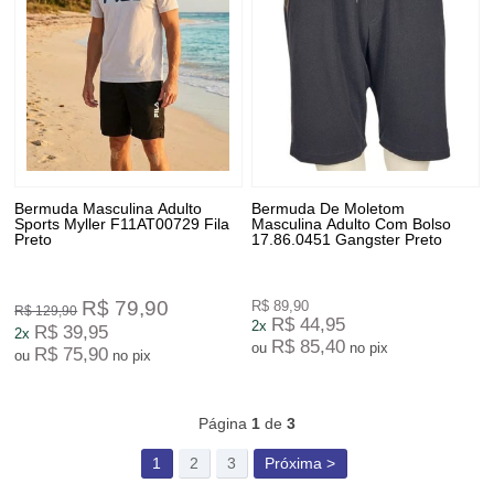
Bermuda Masculina Adulto
Bermuda De Moletom
Sports Myller F11AT00729 Fila
Masculina Adulto Com Bolso
Preto
17.86.0451 Gangster Preto
R$ 79,90
R$ 89,90
R$ 129,90
R$ 44,95
2x
R$ 39,95
2x
R$ 85,40
ou
no pix
R$ 75,90
ou
no pix
93
Produtos
Página
1
de
3
1
2
3
Próxima >