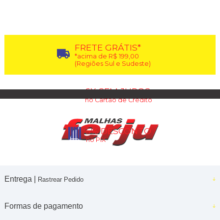
FRETE GRÁTIS*
*acima de R$ 199,00
(Regiões Sul e Sudeste)
6X SEM JUROS
no Cartão de Crédito
5% DESCONTO
no PIX
Entrega |
Rastrear Pedido
Formas de pagamento