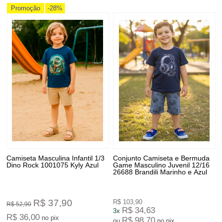
Promoção
-28%
Camiseta Masculina Infantil 1/3
Conjunto Camiseta e Bermuda
Dino Rock 1001075 Kyly Azul
Game Masculino Juvenil 12/16
26688 Brandili Marinho e Azul
R$ 37,90
R$ 103,90
R$ 52,90
R$ 34,63
3x
R$ 36,00
no pix
R$ 98,70
ou
no pix