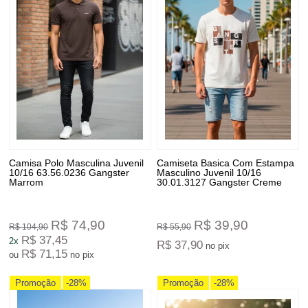
Camisa Polo Masculina Juvenil
Camiseta Basica Com Estampa
10/16 63.56.0236 Gangster
Masculino Juvenil 10/16
Marrom
30.01.3127 Gangster Creme
R$ 74,90
R$ 39,90
R$ 104,90
R$ 55,90
R$ 37,45
2x
R$ 37,90
no pix
R$ 71,15
ou
no pix
Promoção
-28%
Promoção
-28%