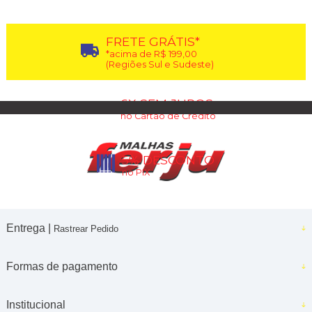
FRETE GRÁTIS*
*acima de R$ 199,00
(Regiões Sul e Sudeste)
6X SEM JUROS
no Cartão de Crédito
5% DESCONTO
no PIX
Entrega |
Rastrear Pedido
Formas de pagamento
Institucional