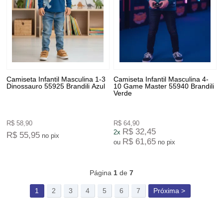
Camiseta Infantil Masculina 1-3
Camiseta Infantil Masculina 4-
Dinossauro 55925 Brandili Azul
10 Game Master 55940 Brandili
Verde
R$ 58,90
R$ 64,90
R$ 32,45
2x
R$ 55,95
no pix
R$ 61,65
ou
no pix
222
Produtos
Página
1
de
7
1
2
3
4
5
6
7
Próxima >