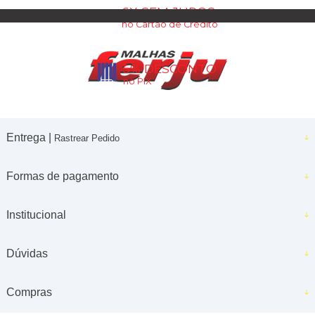
6X SEM JUROS
no Cartão de Crédito
5% DESCONTO
no PIX
Entrega |
Rastrear Pedido
Formas de pagamento
Institucional
Dúvidas
Compras