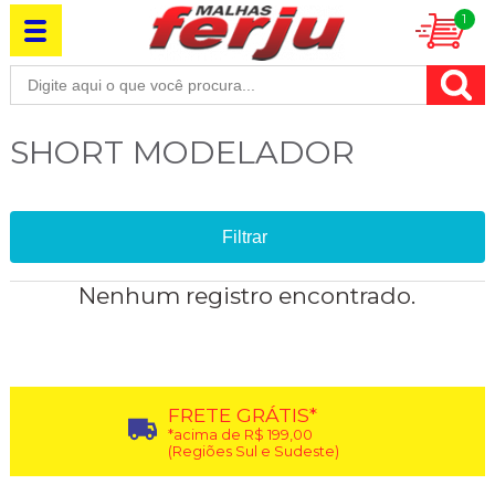
1
SHORT MODELADOR
Filtrar
Nenhum registro encontrado.
FRETE GRÁTIS*
*acima de R$ 199,00
(Regiões Sul e Sudeste)