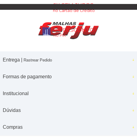
6X SEM JUROS
no Cartão de Crédito
5% DESCONTO
no PIX
Entrega |
Rastrear Pedido
Formas de pagamento
Institucional
Dúvidas
Compras