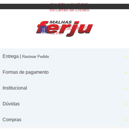
6X SEM JUROS
no Cartão de Crédito
5% DESCONTO
no PIX
Entrega |
Rastrear Pedido
Formas de pagamento
Institucional
Dúvidas
Compras