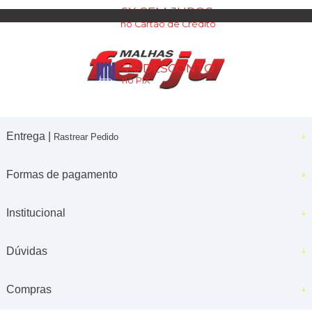
6X SEM JUROS
no Cartão de Crédito
5% DESCONTO
no PIX
Entrega |
Rastrear Pedido
Formas de pagamento
Institucional
Dúvidas
Compras