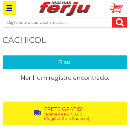
CACHICOL
Filtrar
Nenhum registro encontrado.
FRETE GRÁTIS*
*acima de R$ 199,00
(Regiões Sul e Sudeste)