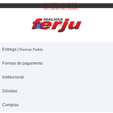
6X SEM JUROS
no Cartão de Crédito
5% DESCONTO
no PIX
Entrega |
Rastrear Pedido
Formas de pagamento
Institucional
Dúvidas
Compras