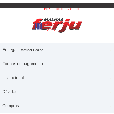
6X SEM JUROS
no Cartão de Crédito
5% DESCONTO
no PIX
Entrega |
Rastrear Pedido
Formas de pagamento
Institucional
Dúvidas
Compras