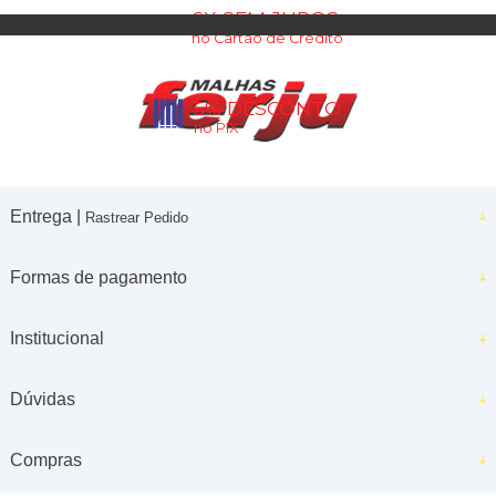
6X SEM JUROS
no Cartão de Crédito
5% DESCONTO
no PIX
Entrega |
Rastrear Pedido
Formas de pagamento
Institucional
Dúvidas
Compras