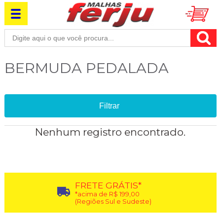
BERMUDA PEDALADA
Filtrar
Nenhum registro encontrado.
FRETE GRÁTIS*
*acima de R$ 199,00
(Regiões Sul e Sudeste)