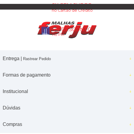
6X SEM JUROS
no Cartão de Crédito
5% DESCONTO
no PIX
Entrega |
Rastrear Pedido
Formas de pagamento
Institucional
Dúvidas
Compras