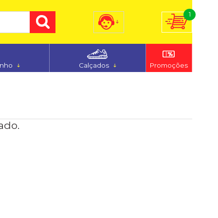
1
) 3255-7186
(48) 9 9194-5544
anho
Calçados
Promoções
dimento@ferju.com.br
ado.