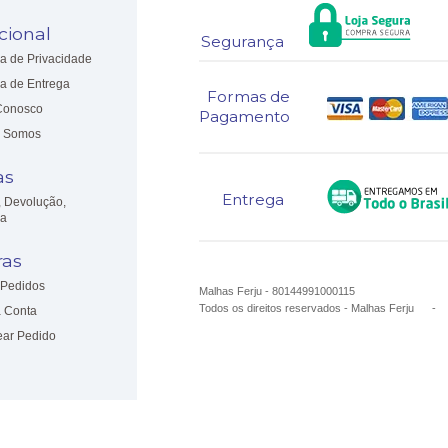
ucional
Segurança
ca de Privacidade
ca de Entrega
Formas de
Conosco
Pagamento
 Somos
as
Entrega
, Devolução,
ia
as
Pedidos
Malhas Ferju - 80144991000115
Todos os direitos reservados
-
Malhas Ferju
 Conta
ear Pedido