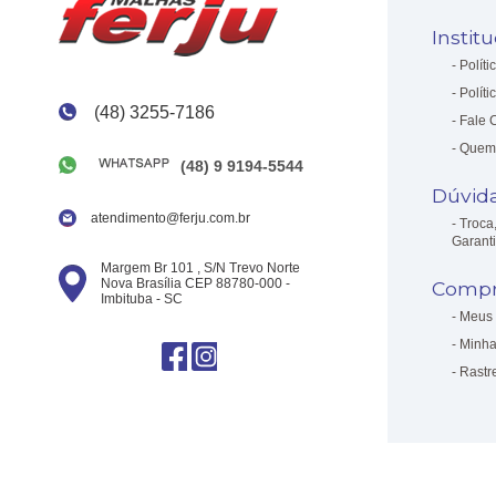
Instit
Políti
Políti
(48) 3255-7186
Fale 
Quem
(48) 9 9194-5544
Dúvid
atendimento@ferju.com.br
Troca
Garant
Margem Br 101 , S/N Trevo Norte
Nova Brasília CEP 88780-000 -
Compr
Imbituba - SC
Meus 
Minha
Rastr