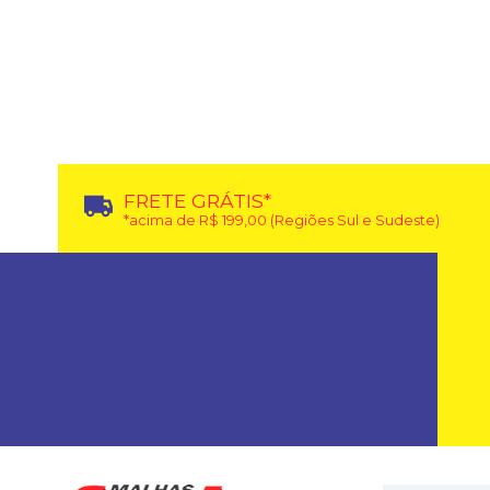
FRETE GRÁTIS*
*acima de R$ 199,00 (Regiões Sul e Sudeste)