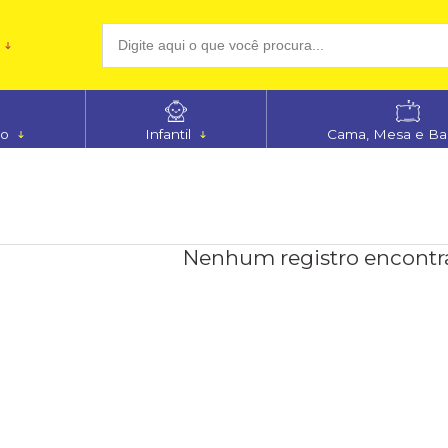
(48
no
Infantil
Cama, Mesa e B
aten
Nenhum registro encontr