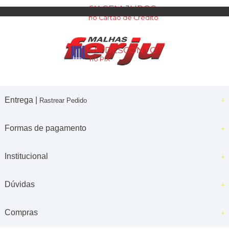
6X SEM JUROS
no Cartão de Crédito
5% DESCONTO
no PIX
Entrega |
Rastrear Pedido
Formas de pagamento
Institucional
Dúvidas
Compras