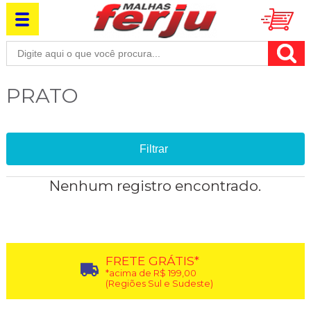
PRATO
Filtrar
Nenhum registro encontrado.
FRETE GRÁTIS*
*acima de R$ 199,00
(Regiões Sul e Sudeste)