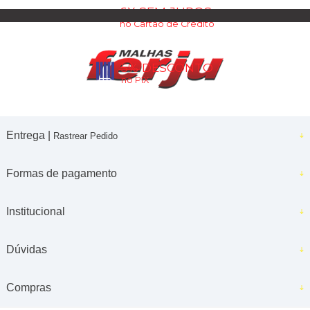
6X SEM JUROS
no Cartão de Crédito
5% DESCONTO
no PIX
Entrega |
Rastrear Pedido
Formas de pagamento
Institucional
Dúvidas
Compras