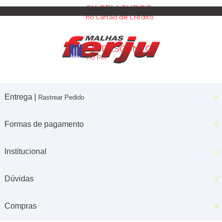
6X SEM JUROS
no Cartão de Crédito
5% DESCONTO
no PIX
Entrega |
Rastrear Pedido
Formas de pagamento
Institucional
Dúvidas
Compras