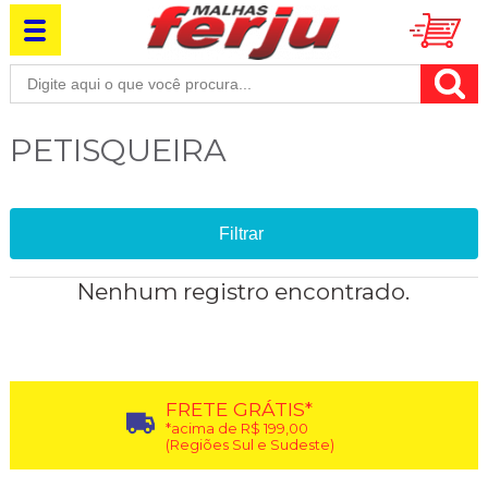
PETISQUEIRA
Filtrar
Nenhum registro encontrado.
FRETE GRÁTIS*
*acima de R$ 199,00
(Regiões Sul e Sudeste)