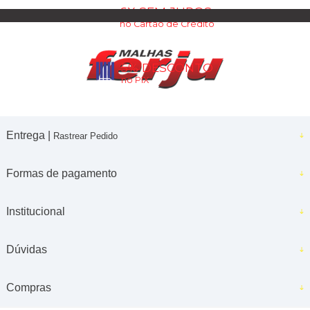
6X SEM JUROS
no Cartão de Crédito
5% DESCONTO
no PIX
Entrega |
Rastrear Pedido
Formas de pagamento
Institucional
Dúvidas
Compras