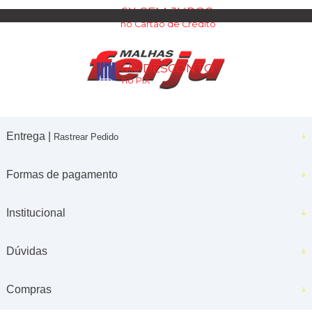
6X SEM JUROS
no Cartão de Crédito
5% DESCONTO
no PIX
Entrega |
Rastrear Pedido
Formas de pagamento
Institucional
Dúvidas
Compras