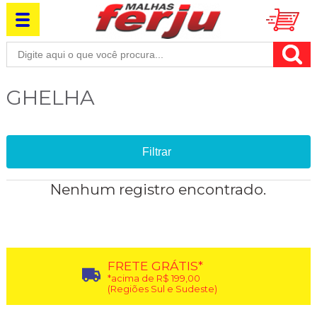
GHELHA
Filtrar
Nenhum registro encontrado.
FRETE GRÁTIS*
*acima de R$ 199,00
(Regiões Sul e Sudeste)