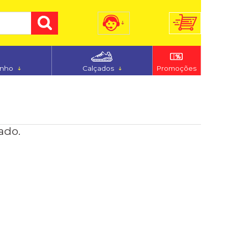
) 3255-7186
(48) 9 9194-5544
anho
Calçados
Promoções
dimento@ferju.com.br
ado.