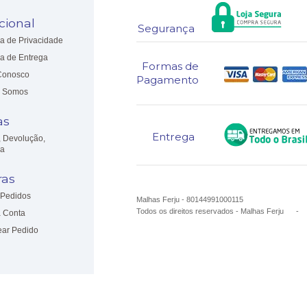
ucional
Segurança
ca de Privacidade
ca de Entrega
Formas de
Conosco
Pagamento
 Somos
as
Entrega
, Devolução,
ia
as
Pedidos
Malhas Ferju - 80144991000115
Todos os direitos reservados
-
Malhas Ferju
 Conta
ear Pedido