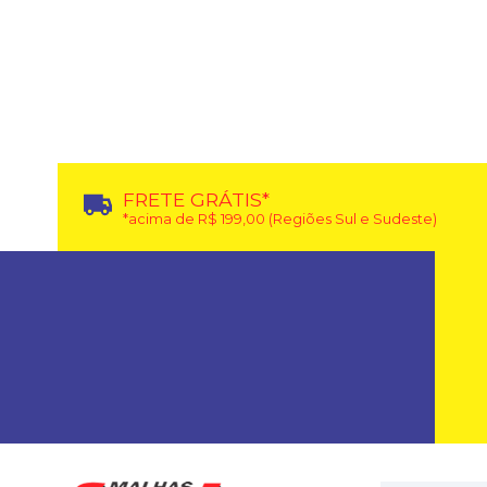
FRETE GRÁTIS*
*acima de R$ 199,00 (Regiões Sul e Sudeste)