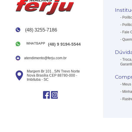
Instit
Políti
Políti
(48) 3255-7186
Fale 
Quem
(48) 9 9194-5544
Dúvid
atendimento@ferju.com.br
Troca
Garant
Margem Br 101 , S/N Trevo Norte
Nova Brasília CEP 88780-000 -
Compr
Imbituba - SC
Meus 
Minha
Rastr