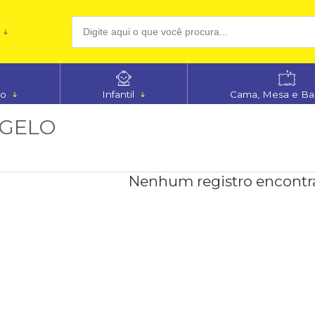
(48
no
Infantil
Cama, Mesa e B
aten
 GELO
Nenhum registro encontr