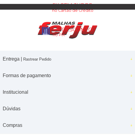
6X SEM JUROS
no Cartão de Crédito
5% DESCONTO
no PIX
Entrega |
Rastrear Pedido
Formas de pagamento
Institucional
Dúvidas
Compras