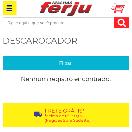
DESCAROCADOR
Filtrar
Nenhum registro encontrado.
FRETE GRÁTIS*
*acima de R$ 199,00
(Regiões Sul e Sudeste)