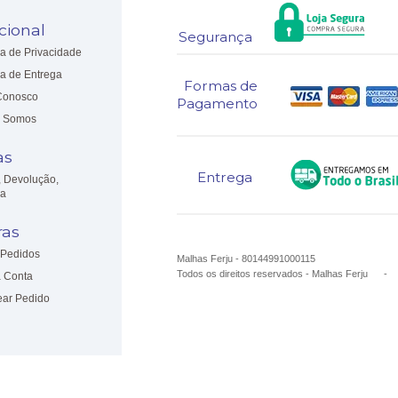
ucional
Segurança
ca de Privacidade
ca de Entrega
Formas de
Conosco
Pagamento
 Somos
as
Entrega
, Devolução,
ia
as
Pedidos
Malhas Ferju - 80144991000115
Todos os direitos reservados
-
Malhas Ferju
 Conta
ear Pedido