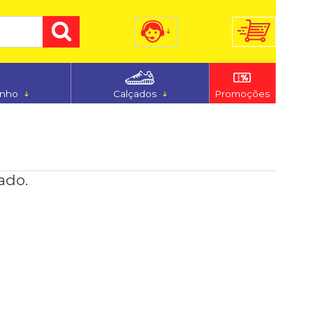
) 3255-7186
(48) 9 9194-5544
anho
Calçados
Promoções
dimento@ferju.com.br
ado.