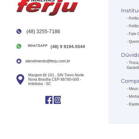
Instit
Políti
Políti
(48) 3255-7186
Fale 
Quem
(48) 9 9194-5544
Dúvid
atendimento@ferju.com.br
Troca
Garant
Margem Br 101 , S/N Trevo Norte
Nova Brasília CEP 88780-000 -
Compr
Imbituba - SC
Meus 
Minha
Rastr