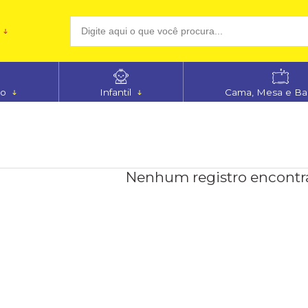
(48
no
Infantil
Cama, Mesa e B
aten
Nenhum registro encontr