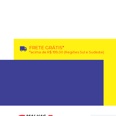
FRETE GRÁTIS*
*acima de R$ 199,00 (Regiões Sul e Sudeste)