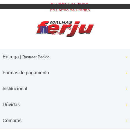
6X SEM JUROS
no Cartão de Crédito
5% DESCONTO
no PIX
Entrega |
Rastrear Pedido
Formas de pagamento
Institucional
Dúvidas
Compras