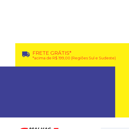
FRETE GRÁTIS*
*acima de R$ 199,00 (Regiões Sul e Sudeste)