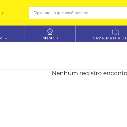
(48
no
Infantil
Cama, Mesa e B
aten
A
Nenhum registro encontr