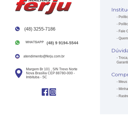
Instit
Políti
Políti
(48) 3255-7186
Fale 
Quem
(48) 9 9194-5544
Dúvid
atendimento@ferju.com.br
Troca
Garant
Margem Br 101 , S/N Trevo Norte
Nova Brasília CEP 88780-000 -
Compr
Imbituba - SC
Meus 
Minha
Rastr