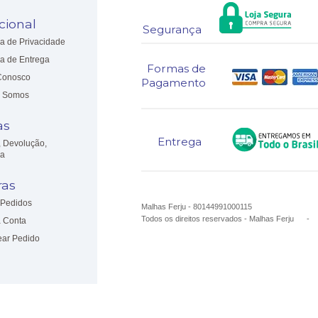
ucional
Segurança
ca de Privacidade
ca de Entrega
Formas de
Conosco
Pagamento
 Somos
as
Entrega
, Devolução,
ia
as
Pedidos
Malhas Ferju - 80144991000115
Todos os direitos reservados
-
Malhas Ferju
 Conta
ear Pedido