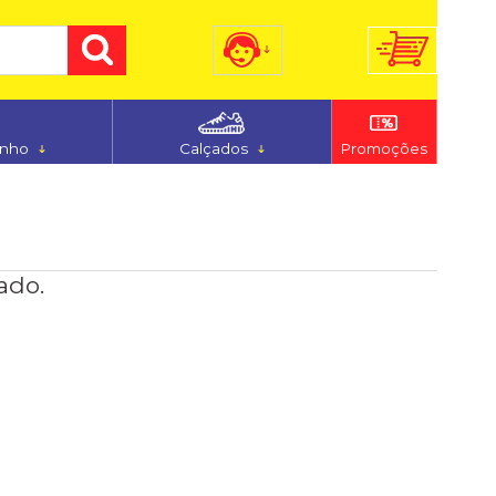
) 3255-7186
(48) 9 9194-5544
anho
Calçados
Promoções
dimento@ferju.com.br
ado.