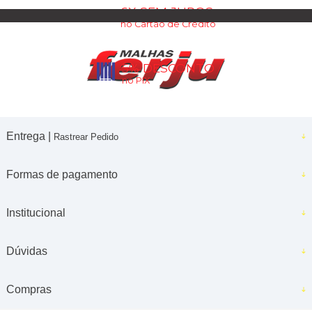
6X SEM JUROS
no Cartão de Crédito
5% DESCONTO
no PIX
Entrega |
Rastrear Pedido
Formas de pagamento
Institucional
Dúvidas
Compras