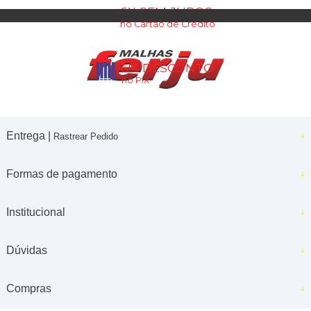
6X SEM JUROS
no Cartão de Crédito
5% DESCONTO
no PIX
Entrega |
Rastrear Pedido
Formas de pagamento
Institucional
Dúvidas
Compras