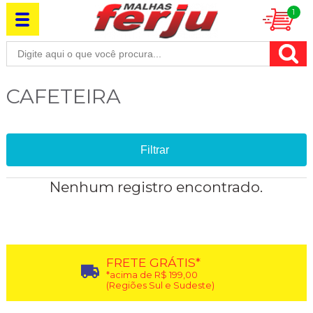
1
CAFETEIRA
Filtrar
Nenhum registro encontrado.
FRETE GRÁTIS*
*acima de R$ 199,00
(Regiões Sul e Sudeste)