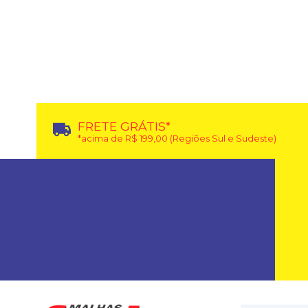
FRETE GRÁTIS*
*acima de R$ 199,00 (Regiões Sul e Sudeste)