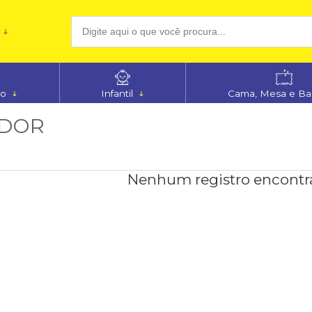
(48
no
Infantil
Cama, Mesa e B
aten
ADOR
Nenhum registro encontr