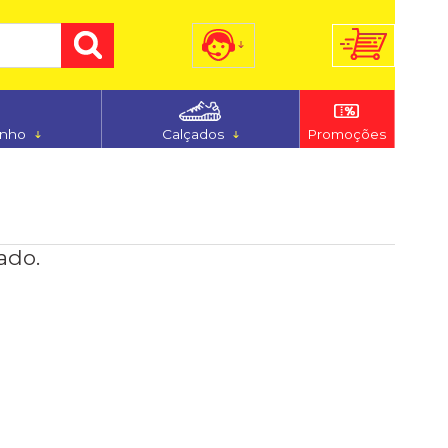
) 3255-7186
(48) 9 9194-5544
anho
Calçados
Promoções
dimento@ferju.com.br
ado.