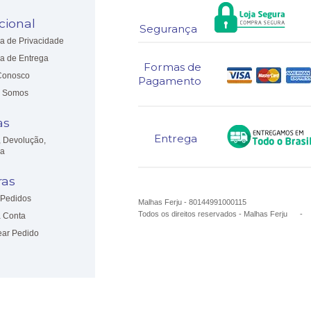
ucional
Segurança
ca de Privacidade
ca de Entrega
Formas de
Conosco
Pagamento
 Somos
as
Entrega
, Devolução,
ia
as
Pedidos
Malhas Ferju - 80144991000115
Todos os direitos reservados
-
Malhas Ferju
 Conta
ear Pedido