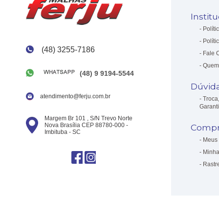
Instit
Políti
Políti
(48) 3255-7186
Fale 
Quem
(48) 9 9194-5544
Dúvid
atendimento@ferju.com.br
Troca
Garant
Margem Br 101 , S/N Trevo Norte
Nova Brasília CEP 88780-000 -
Compr
Imbituba - SC
Meus 
Minha
Rastr