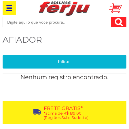
AFIADOR
Filtrar
Nenhum registro encontrado.
FRETE GRÁTIS*
*acima de R$ 199,00
(Regiões Sul e Sudeste)