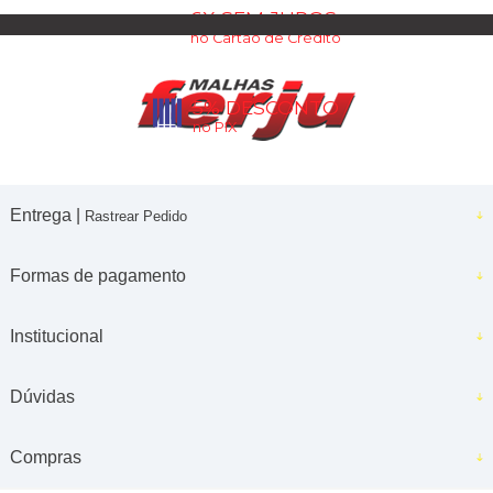
6X SEM JUROS
no Cartão de Crédito
5% DESCONTO
no PIX
Entrega |
Rastrear Pedido
Formas de pagamento
Institucional
Dúvidas
Compras