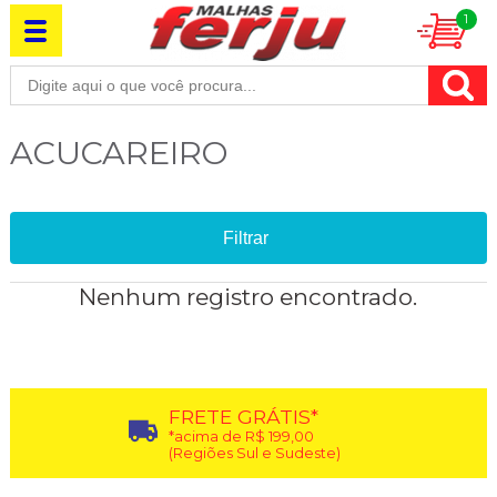
1
ACUCAREIRO
Filtrar
Nenhum registro encontrado.
FRETE GRÁTIS*
*acima de R$ 199,00
(Regiões Sul e Sudeste)