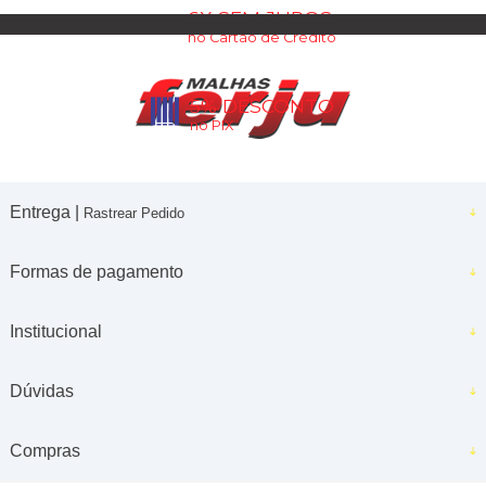
6X SEM JUROS
no Cartão de Crédito
5% DESCONTO
no PIX
Entrega |
Rastrear Pedido
Formas de pagamento
Institucional
Dúvidas
Compras