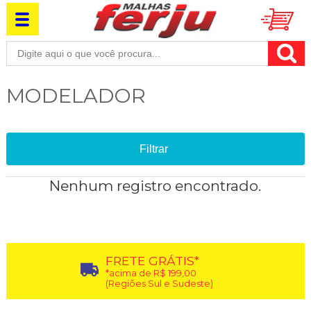
MODELADOR
Filtrar
Nenhum registro encontrado.
FRETE GRÁTIS*
*acima de R$ 199,00
(Regiões Sul e Sudeste)