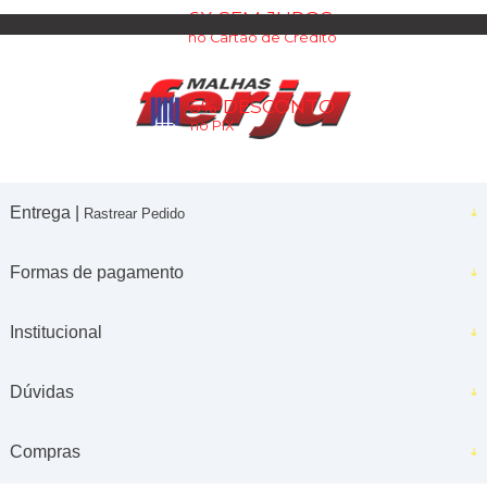
6X SEM JUROS
no Cartão de Crédito
5% DESCONTO
no PIX
Entrega |
Rastrear Pedido
Formas de pagamento
Institucional
Dúvidas
Compras