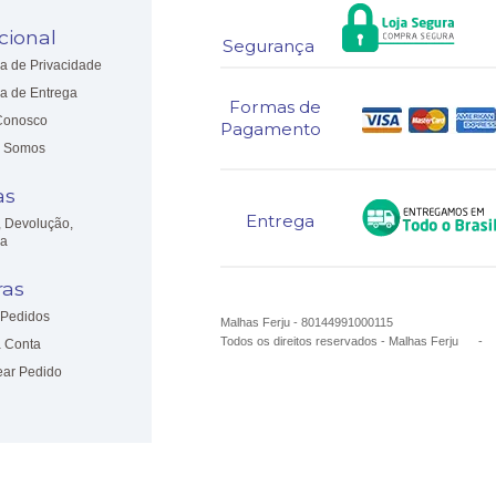
ucional
Segurança
ca de Privacidade
ca de Entrega
Formas de
Conosco
Pagamento
 Somos
as
Entrega
, Devolução,
ia
as
Pedidos
Malhas Ferju - 80144991000115
Todos os direitos reservados
-
Malhas Ferju
 Conta
ear Pedido