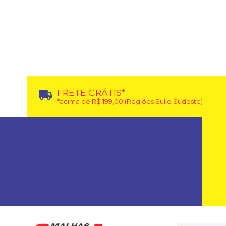
FRETE GRÁTIS*
*acima de R$ 199,00 (Regiões Sul e Sudeste)