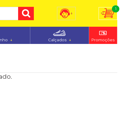
1
) 3255-7186
(48) 9 9194-5544
anho
Calçados
Promoções
dimento@ferju.com.br
ado.