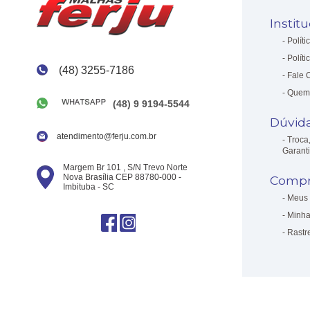
Instit
Políti
Políti
(48) 3255-7186
Fale 
Quem
(48) 9 9194-5544
Dúvid
atendimento@ferju.com.br
Troca
Garant
Margem Br 101 , S/N Trevo Norte
Nova Brasília CEP 88780-000 -
Compr
Imbituba - SC
Meus 
Minha
Rastr