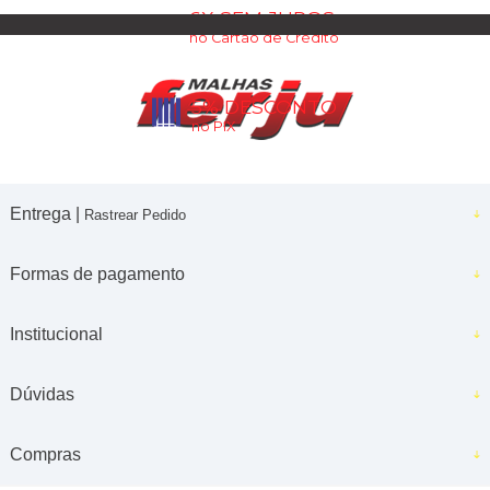
6X SEM JUROS
no Cartão de Crédito
5% DESCONTO
no PIX
Entrega |
Rastrear Pedido
Formas de pagamento
Institucional
Dúvidas
Compras