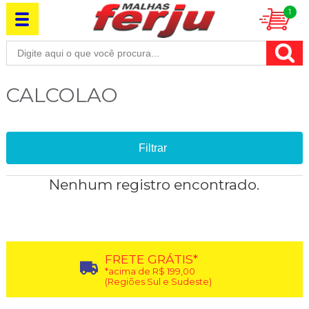
1
CALCOLAO
Filtrar
Nenhum registro encontrado.
FRETE GRÁTIS*
*acima de R$ 199,00
(Regiões Sul e Sudeste)