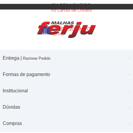
6X SEM JUROS
no Cartão de Crédito
5% DESCONTO
no PIX
Entrega |
Rastrear Pedido
Formas de pagamento
Institucional
Dúvidas
Compras