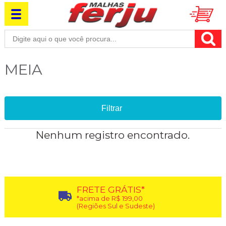
MEIA
Filtrar
Nenhum registro encontrado.
FRETE GRÁTIS*
*acima de R$ 199,00
(Regiões Sul e Sudeste)